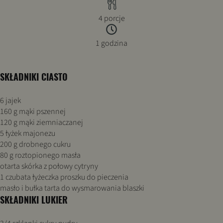
4 porcje
1 godzina
SKŁADNIKI CIASTO
6 jajek
160 g mąki pszennej
120 g mąki ziemniaczanej
5 łyżek majonezu
200 g drobnego cukru
80 g roztopionego masła
otarta skórka z połowy cytryny
1 czubata łyżeczka proszku do pieczenia
masło i bułka tarta do wysmarowania blaszki
SKŁADNIKI LUKIER