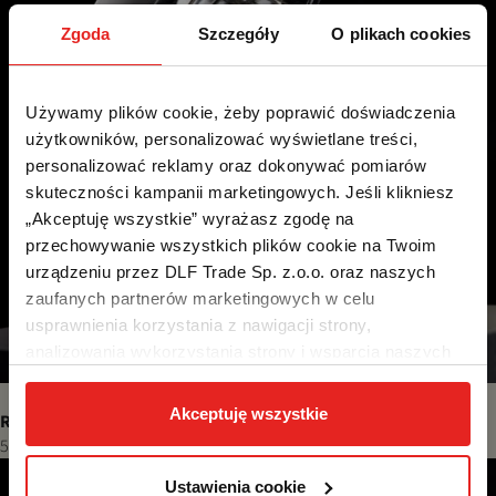
Zgoda
Szczegóły
O plikach cookies
Używamy plików cookie, żeby poprawić doświadczenia 
użytkowników, personalizować wyświetlane treści, 
personalizować reklamy oraz dokonywać pomiarów 
skuteczności kampanii marketingowych. Jeśli klikniesz 
„Akceptuję wszystkie” wyrażasz zgodę na 
przechowywanie wszystkich plików cookie na Twoim 
urządzeniu przez DLF Trade Sp. z.o.o. oraz naszych 
zaufanych partnerów marketingowych w celu 
usprawnienia korzystania z nawigacji strony, 
analizowania wykorzystania strony i wsparcia naszych 
działań marketingowych. Możesz też zarządzać nimi 
samodzielnie poprzez wybranie opcji „Ustawienia 
Akceptuję wszystkie
ROBOT PLANETARNY WITT VARIMIXER TEDDY, CZARNY
cookie”. Więcej informacji znajdziesz w naszej 
Polityce 
5 699,00 zł
prywatności
. W związku z korzystaniem z cookies w 
celu personalizacji reklam i dokonywania pomiarów 
Ustawienia cookie