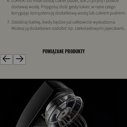
LUKIER: Do miski dodaj cukier puder, sok z cytryny i powoli
dodawaj wodę. Przygotuj dość gesty lukier, w razie czego
korygując konsystencję dodatkową wodą lub cukrem pudrem.
Ozdabiaj babkę, kiedy będzie już całkowicie wystudzona.
Możesz ją dodatkowo ozdobić np. czekoladowymi jajeczkami.
POWIĄZANE PRODUKTY