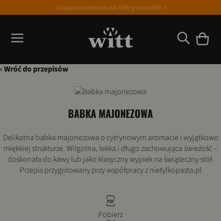
Gorąca pizza w 90 sekund. Odkryj piece Witt! →
‹ Wróć do przepisów
BABKA MAJONEZOWA
Delikatna babka majonezowa o cytrynowym aromacie i wyjątkowo
miękkiej strukturze. Wilgotna, lekka i długo zachowująca świeżość –
doskonała do kawy lub jako klasyczny wypiek na świąteczny stół.
Przepis przygotowany przy współpracy z nietylkopasta.pl
Pobierz