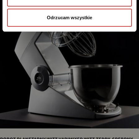
skuteczności kampanii marketingowych, dane mogą być 
udostępniane Google LLC; więcej informacji można 
Odrzucam wszystkie
znaleźć 
tutaj