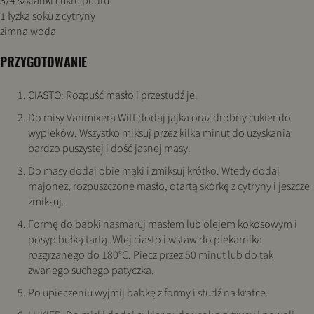
3/4 szklanki cukru pudru
1 łyżka soku z cytryny
zimna woda
PRZYGOTOWANIE
CIASTO: Rozpuść masło i przestudź je.
Do misy Varimixera Witt dodaj jajka oraz drobny cukier do
wypieków. Wszystko miksuj przez kilka minut do uzyskania
bardzo puszystej i dość jasnej masy.
Do masy dodaj obie mąki i zmiksuj krótko. Wtedy dodaj
majonez, rozpuszczone masło, otartą skórkę z cytryny i jeszcze
zmiksuj.
Formę do babki nasmaruj masłem lub olejem kokosowym i
posyp bułką tartą. Wlej ciasto i wstaw do piekarnika
rozgrzanego do 180°C. Piecz przez 50 minut lub do tak
zwanego suchego patyczka.
Po upieczeniu wyjmij babkę z formy i studź na kratce.