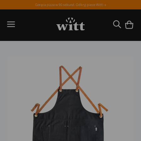
Gorąca pizza w 90 sekund. Odkryj piece Witt! →