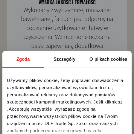
WYSOKA JAKOŚĆ I TRWAŁOŚĆ
Wykonany z wytrzymałej mieszanki
bawełnianej, fartuch jest odporny na
codzienne użytkowanie i łatwy w
czyszczeniu. Wzmocnione oczka na
paski zapewniają dodatkową
trwałość, gwarantując długie
Zgoda
Szczegóły
O plikach cookies
użytkowanie.
Używamy plików cookie, żeby poprawić doświadczenia 
użytkowników, personalizować wyświetlane treści, 
personalizować reklamy oraz dokonywać pomiarów 
skuteczności kampanii marketingowych. Jeśli klikniesz 
„Akceptuję wszystkie” wyrażasz zgodę na 
przechowywanie wszystkich plików cookie na Twoim 
urządzeniu przez DLF Trade Sp. z.o.o. oraz naszych 
zaufanych partnerów marketingowych w celu 