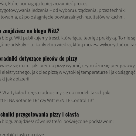
eści, które pomagają lepiej zrozumieć proces
zygotowywania jedzenia – od wyboru urządzenia, przez techniki
towania, aż po osiągnięcie powtarzalnych rezultatów w kuchni.
o znajdziesz na blogu Witt?
 blogu Witt publikujemy treści, które łączą teorię z praktyką. To nie są
ólne artykuły – to konkretna wiedza, którą możesz wykorzystać od raz
oradniki dotyczące pieców do pizzy
wiesz się m.in.: jaki piec do pizzy wybrać, czym różni się piec gazowy
 elektrycznego, jak piec pizzę w wysokiej temperaturze i jak osiągnąć
ekt jak z pizzerii.
 W artykułach często odnosimy się do modeli takich jak:
tt ETNA Rotante 16″
czy
Witt eGNITE Control 13″
chniki przygotowania pizzy i ciasta
 blogu znajdziesz również treści poświęcone podstawom:
k zrobić ciasto na pizzę