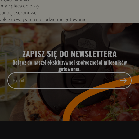
nia z pieca do pizzy
spiracje sezonowe
ybkie rozwiązania na codzienne gotowanie
ZAPISZ SIĘ DO NEWSLETTERA
Dołącz do naszej ekskluzywnej społeczności miłośników
gotowania.