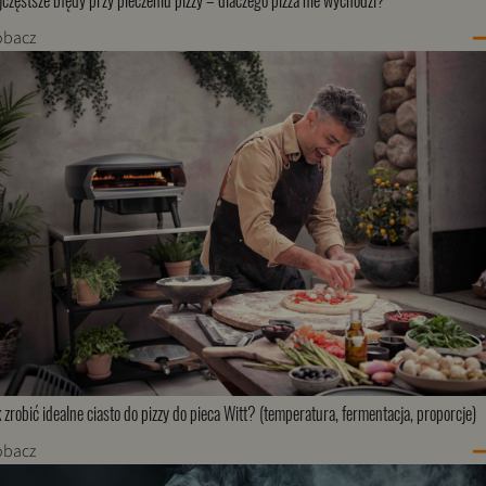
jczęstsze błędy przy pieczeniu pizzy – dlaczego pizza nie wychodzi?
obacz
k zrobić idealne ciasto do pizzy do pieca Witt? (temperatura, fermentacja, proporcje)
obacz