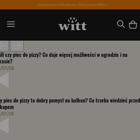
Gorąca pizza w 90 sekund. Odkryj piece Witt! →
ill czy piec do pizzy? Co daje więcej możliwości w ogrodzie i na
rasie?
/07/26
y piec do pizzy to dobry pomysł na balkon? Co trzeba wiedzieć przed
akupem
/07/26