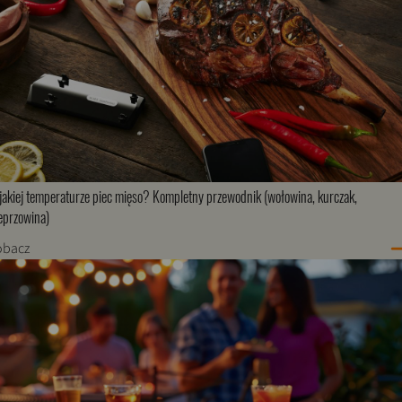
jakiej temperaturze piec mięso? Kompletny przewodnik (wołowina, kurczak,
eprzowina)
obacz