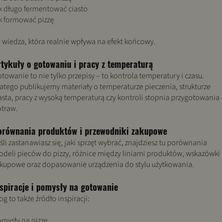
k długo fermentować ciasto
k formować pizzę
 wiedza, która realnie wpływa na efekt końcowy.
rtykuły o gotowaniu i pracy z temperaturą
towanie to nie tylko przepisy – to kontrola temperatury i czasu.
atego publikujemy materiały o temperaturze pieczenia, strukturze
asta, pracy z wysoką temperaturą czy kontroli stopnia przygotowania
traw.
orównania produktów i przewodniki zakupowe
śli zastanawiasz się, jaki sprzęt wybrać, znajdziesz tu porównania
deli pieców do pizzy, różnice między liniami produktów, wskazówki
kupowe oraz dopasowanie urządzenia do stylu użytkowania.
nspiracje i pomysły na gotowanie
og to także źródło inspiracji:
mysły na pizzę