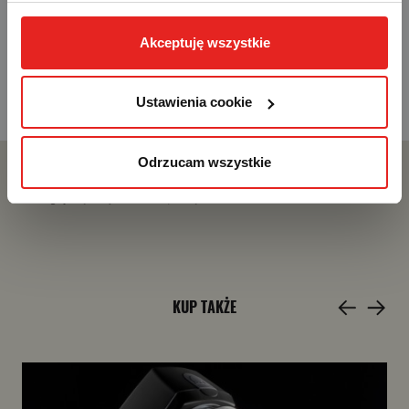
działań marketingowych. Możesz też zarządzać nimi 
Wymiary produktu
24,9 x 23,8 x 1,7 cm
samodzielnie poprzez wybranie opcji „Ustawienia 
Akceptuję wszystkie
cookie”. Więcej informacji znajdziesz w naszej 
Polityce 
Waga
0,13 kg
prywatności
. W związku z korzystaniem z cookies w 
celu personalizacji reklam i dokonywania pomiarów 
Ustawienia cookie
skuteczności kampanii marketingowych, dane mogą być 
udostępniane Google LLC; więcej informacji można 
Odrzucam wszystkie
znaleźć 
tutaj
Zaloguj się, aby dodać opinię
KUP TAKŻE