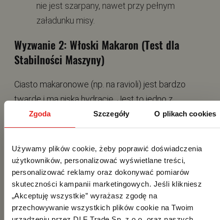
nie jest szarpany, nawet przy pełnym
załadunku misy.
Wyzwanie 2: Włoski Makaron (Test dla
Stabilności Maszyny)
Ciasto makaronowe (np. na ravioli) jest bardzo
twarde i ma niską hydrację. Jest to jedno z
najcięższych zadań dla robota.
Zgoda
Szczegóły
O plikach cookies
Używamy plików cookie, żeby poprawić doświadczenia 
użytkowników, personalizować wyświetlane treści, 
personalizować reklamy oraz dokonywać pomiarów 
skuteczności kampanii marketingowych. Jeśli klikniesz 
„Akceptuję wszystkie” wyrażasz zgodę na 
przechowywanie wszystkich plików cookie na Twoim 
urządzeniu przez DLF Trade Sp. z.o.o. oraz naszych 