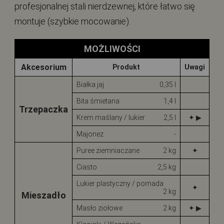
profesjonalnej stali nierdzewnej, które łatwo się
montuje (szybkie mocowanie).
MOŻLIWOŚCI
Akcesorium
Produkt
Uwagi
Białka jaj
0,35 l
Bita śmietana
1,4 l
Trzepaczka
Krem maślany / lukier
2,5 l
✦ ▶
Majonez
-
Puree ziemniaczane
2 kg
✦
Ciasto
2,5 kg
Lukier plastyczny / pomada
✦
2 kg
Mieszadło
Masło ziołowe
2 kg
✦ ▶