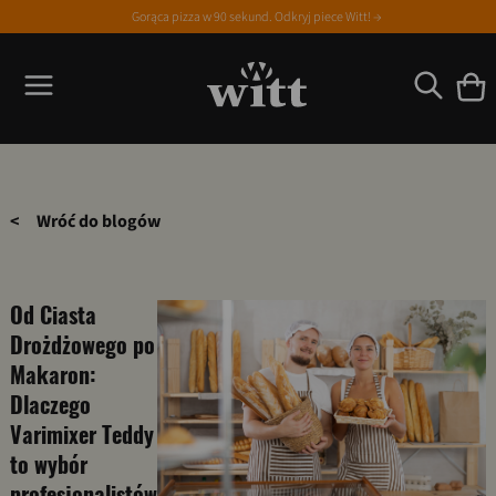
Gorąca pizza w 90 sekund. Odkryj piece Witt! →
<
Wróć do blogów
Od Ciasta
Drożdżowego po
Makaron:
Dlaczego
Varimixer Teddy
to wybór
profesjonalistów