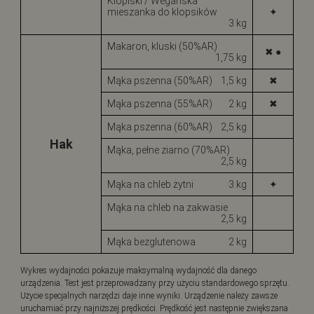
Klopiski / Wegańska
mieszanka do klopsików
✦
3 kg
Makaron, kluski (50%AR)
✖ ●
1,75 kg
Mąka pszenna (50%AR)
1,5 kg
✖
Mąka pszenna (55%AR)
2 kg
✖
Mąka pszenna (60%AR)
2,5 kg
Hak
Mąka, pełne ziarno (70%AR)
2,5 kg
Mąka na chleb żytni
3 kg
✦
Mąka na chleb na zakwasie
2,5 kg
Mąka bezglutenowa
2 kg
Wykres wydajności pokazuje maksymalną wydajność dla danego
urządzenia. Test jest przeprowadzany przy użyciu standardowego sprzętu.
Użycie specjalnych narzędzi daje inne wyniki. Urządzenie należy zawsze
uruchamiać przy najniższej prędkości. Prędkość jest następnie zwiększana