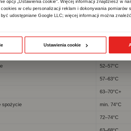
e opcji „Ustawienia cookie”. Więcej informacji znajdziesz w nas
ciąga)
cookies w celu personalizacji reklam i dokonywania pomiarów s
być udostępniane Google LLC; więcej informacji można znaleźć
ać do tej tabeli za każdym razem, gdy gotujesz.
fekt
Temperatura
ie
Ustawienia cookie
A
48–52°C
re
52–57°C
57–63°C
63–70°C+
 spożycie
min. 74°C
72–74°C
63–68°C