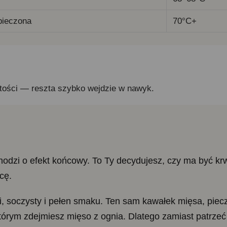
pieczona
70°C+
tości — reszta szybko wejdzie w nawyk.
 chodzi o efekt końcowy. To Ty decydujesz, czy ma być 
cę.
 soczysty i pełen smaku. Ten sam kawałek mięsa, pieczon
tórym zdejmiesz mięso z ognia. Dlatego zamiast patrzeć 