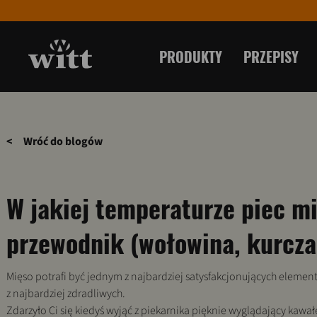
PRODUKTY
PRZEPISY
<
Wróć do blogów
W jakiej temperaturze piec m
przewodnik (wołowina, kurcza
Mięso potrafi być jednym z najbardziej satysfakcjonujących elem
z najbardziej zdradliwych.
Zdarzyło Ci się kiedyś wyjąć z piekarnika pięknie wyglądający kawał