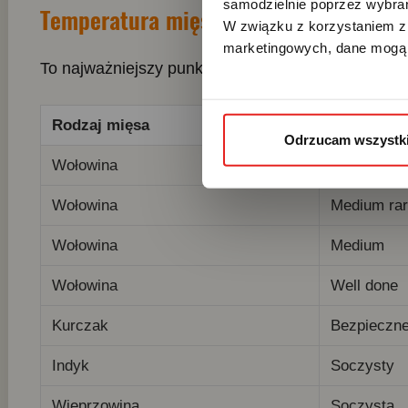
samodzielnie poprzez wybrani
Temperatura mięsa – szybka tabela (ś
W związku z korzystaniem z 
marketingowych, dane mogą 
To najważniejszy punkt odniesienia — możesz wrac
Rodzaj mięsa
Stopień / e
Odrzucam wszystk
Wołowina
Rare
Wołowina
Medium ra
Wołowina
Medium
Wołowina
Well done
Kurczak
Bezpieczne
Indyk
Soczysty
Wieprzowina
Soczysta