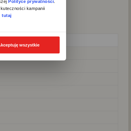
zej 
Polityce prywatności
. 
kuteczności kampanii 
 
tutaj
 wewnętrzna
kceptuję wszystkie