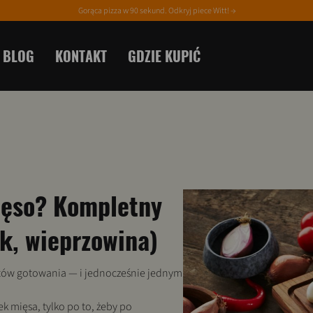
Gorąca pizza w 90 sekund. Odkryj piece Witt! →
BLOG
KONTAKT
GDZIE KUPIĆ
ięso? Kompletny
k, wieprzowina)
entów gotowania — i jednocześnie jednym
ek mięsa, tylko po to, żeby po