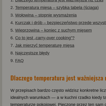
Dlaczego temperatura jest ważniejsza niż czas
Temperatura mięsa – szybka tabela (ściąga)
Wołowina – stopnie wysmażenia
Kurczak i drób – bezpieczeństwo przede wszys
Wieprzowina – koniec z suchym mięsem
Co to jest „carry-over cooking”?
Jak mierzyć temperaturę mięsa
Najczęstsze błędy
FAQ
Dlaczego temperatura jest ważniejsza 
W przepisach bardzo często widzisz konkretne liczb
idealnych warunkach — a w kuchni rzadko kiedy ta
temperaturze pokojowej. Pieczone przez ten sam c