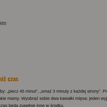
tkim
niż czas
y: „piecz 45 minut”, „smaż 3 minuty z każdej strony”. Pr
kie mamy. Wyobraź sobie dwa kawałki mięsa: jeden wyjęt
zas będą zupełnie inne w środku.