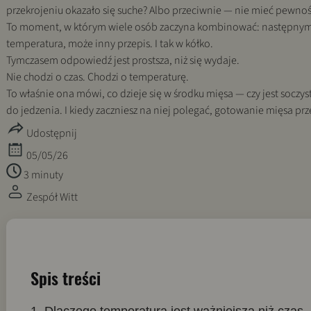
przekrojeniu okazało się suche? Albo przeciwnie — nie mieć pewnoś
To moment, w którym wiele osób zaczyna kombinować: następnym r
temperatura, może inny przepis. I tak w kółko.
Tymczasem odpowiedź jest prostsza, niż się wydaje.
Nie chodzi o czas. Chodzi o temperaturę.
To właśnie ona mówi, co dzieje się w środku mięsa — czy jest soczyst
do jedzenia. I kiedy zaczniesz na niej polegać, gotowanie mięsa p
Udostępnij
05/05/26
3 minuty
Zespół Witt
Spis treści