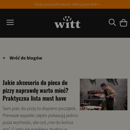
Gorąca pizza w 90 sekund. Odkryj piece Witt! →
<
Wróć do blogów
Jakie akcesoria do pieca do
pizzy naprawdę warto mieć?
Praktyczna lista must have
Sam piec do pizzy to dopiero początek.
Pierwsze wypieki często pokazują jedno:
pizza wychodzi, ale coś „nie do końca
gra”. Ciasto się przykleja, trudno ją