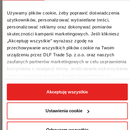
które pozwalają szybko podzielić pizzę na
kawałki bez niszczenia struktury ciasta.
Używamy plików cookie, żeby poprawić doświadczenia 
użytkowników, personalizować wyświetlane treści, 
personalizować reklamy oraz dokonywać pomiarów 
PRO TIP: dobra prezentacja = lepsze
skuteczności kampanii marketingowych. Jeśli klikniesz 
doświadczenie
„Akceptuję wszystkie” wyrażasz zgodę na 
przechowywanie wszystkich plików cookie na Twoim 
urządzeniu przez DLF Trade Sp. z.o.o. oraz naszych 
Pizza smakuje jeszcze lepiej, gdy
zaufanych partnerów marketingowych w celu usprawnienia 
dobrze wygląda.
korzystania z nawigacji strony, analizowania wykorzystania 
strony i wsparcia naszych działań marketingowych. 
Możesz też zarządzać nimi samodzielnie poprzez 
Akcesoria do czyszczenia i
wybranie opcji „Ustawienia cookie”. Więcej informacji 
Akceptuję wszystkie
znajdziesz w naszej 
Polityce prywatności
. W związku z 
pielęgnacji
korzystaniem z cookies w celu personalizacji reklam i 
dokonywania pomiarów skuteczności kampanii 
Ustawienia cookie
Po kilku użyciach zauważysz, że kamień do
marketingowych, dane mogą być udostępniane Google 
pizzy zbiera resztki mąki i przypalenia. To
LLC; więcej informacji można znaleźć 
tutaj
Odrzucam wszystkie