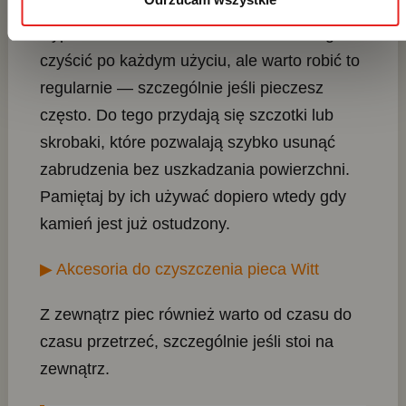
naturalne. Po każdym pieczeniu warto
wypalić resztki na kamieniu. Nie trzeba go
czyścić po każdym użyciu, ale warto robić to
regularnie — szczególnie jeśli pieczesz
często. Do tego przydają się szczotki lub
skrobaki, które pozwalają szybko usunąć
zabrudzenia bez uszkadzania powierzchni.
Pamiętaj by ich używać dopiero wtedy gdy
kamień jest już ostudzony.
▶ Akcesoria do czyszczenia pieca Witt
Z zewnątrz piec również warto od czasu do
czasu przetrzeć, szczególnie jeśli stoi na
zewnątrz.