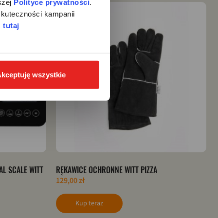
zej 
Polityce prywatności
. 
kuteczności kampanii 
 
tutaj
kceptuję wszystkie
L SCALE WITT
RĘKAWICE OCHRONNE WITT PIZZA
129,00 zł
Kup teraz