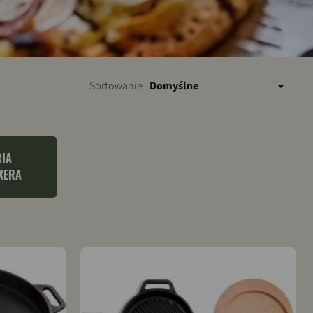

Sortowanie
Domyślne
IA
XERA