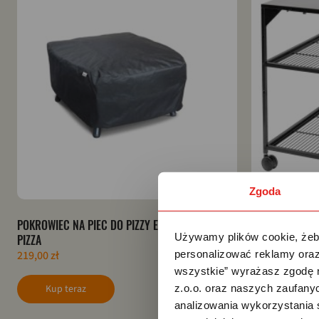
Zgoda
POKROWIEC NA PIEC DO PIZZY ETNA 16” WIT
STÓŁ NA KÓŁKA
Używamy plików cookie, żeby
PIZZA
1 299,00 zł
personalizować reklamy oraz
219,00 zł
wszystkie” wyrażasz zgodę 
Kup tera
z.o.o. oraz naszych zaufanyc
Kup teraz
analizowania wykorzystania 