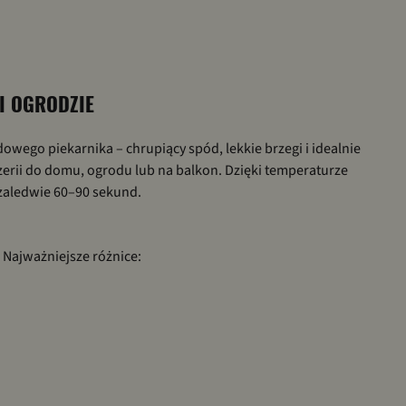
 I OGRODZIE
owego piekarnika – chrupiący spód, lekkie brzegi i idealnie
zerii do domu, ogrodu lub na balkon. Dzięki temperaturze
zaledwie 60–90 sekund.
 Najważniejsze różnice: