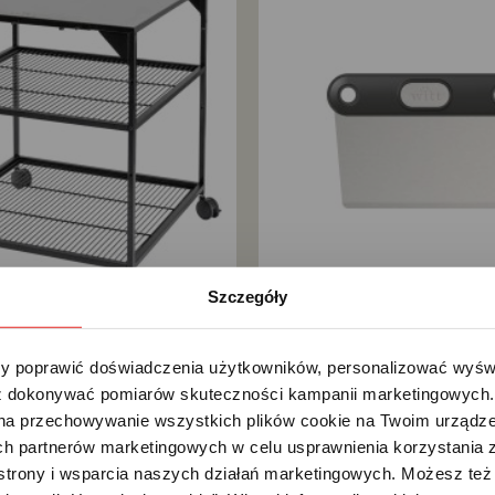
Szczegóły
CH DO PIECA WITT PIZZA
SKROBAK DO CIASTA WITT PIZZA
 poprawić doświadczenia użytkowników, personalizować wyświet
89,00 zł
 dokonywać pomiarów skuteczności kampanii marketingowych. Je
na przechowywanie wszystkich plików cookie na Twoim urządzen
z
Kup teraz
h partnerów marketingowych w celu usprawnienia korzystania z 
strony i wsparcia naszych działań marketingowych. Możesz też 