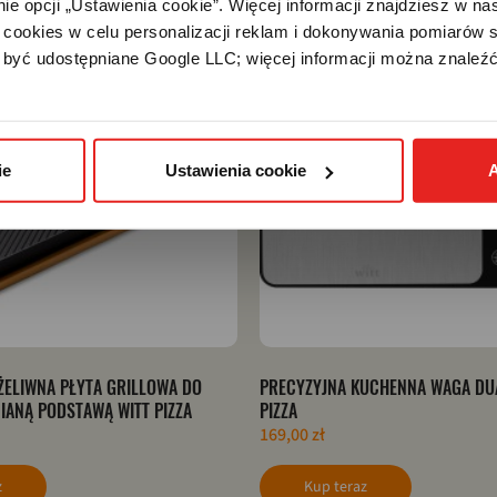
e opcji „Ustawienia cookie”. Więcej informacji znajdziesz w nas
cookies w celu personalizacji reklam i dokonywania pomiarów s
być udostępniane Google LLC; więcej informacji można znaleźć
ie
Ustawienia cookie
A
ELIWNA PŁYTA GRILLOWA DO
PRECYZYJNA KUCHENNA WAGA DUA
IANĄ PODSTAWĄ WITT PIZZA
PIZZA
169,00 zł
z
Kup teraz