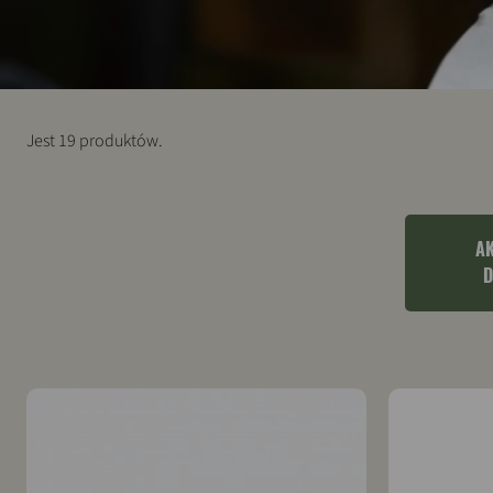
Jest 19 produktów.
A
D