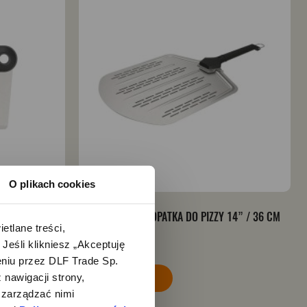
O plikach cookies
PERFOROWANA ŁOPATKA DO PIZZY 14” / 36 CM
lane treści, 
WITT PIZZA
śli klikniesz „Akceptuję 
299,00 zł
iu przez DLF Trade Sp. 
nawigacji strony, 
Kup teraz
zarządzać nimi 