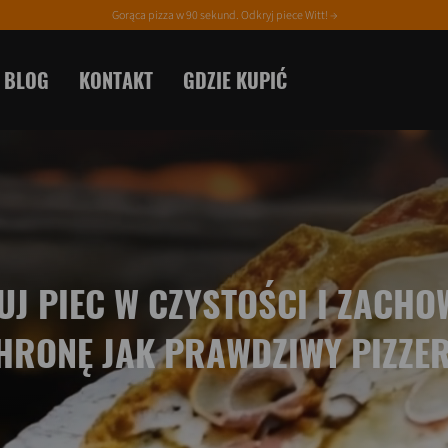
Gorąca pizza w 90 sekund. Odkryj piece Witt! →
BLOG
KONTAKT
GDZIE KUPIĆ
J PIEC W CZYSTOŚCI I ZACHO
CHRONĘ JAK PRAWDZIWY PIZZE