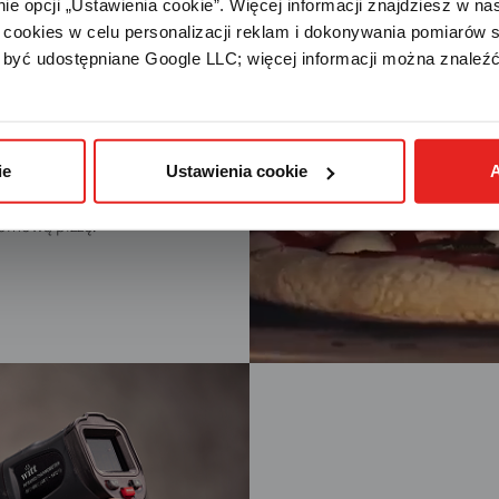
e opcji „Ustawienia cookie”. Więcej informacji znajdziesz w nas
cookies w celu personalizacji reklam i dokonywania pomiarów s
być udostępniane Google LLC; więcej informacji można znaleźć
ZZY
ie
Ustawienia cookie
A
ającym się w zakresie 360
skórki, dzięki czemu w mniej
domową pizzę.