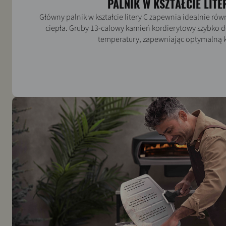
PALNIK W KSZTAŁCIE LITE
Główny palnik w kształcie litery C zapewnia idealnie r
ciepła. Gruby 13-calowy kamień kordierytowy szybko d
temperatury, zapewniając optymalną k