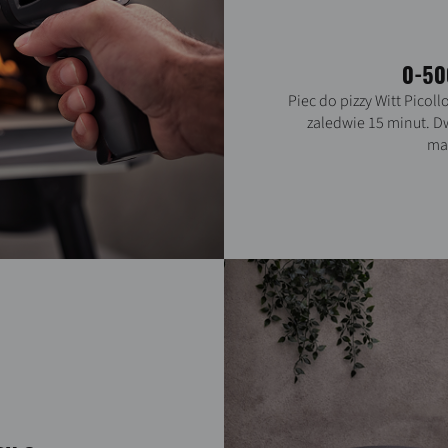
0-50
Piec do pizzy Witt Picol
zaledwie 15 minut.
Dw
mak