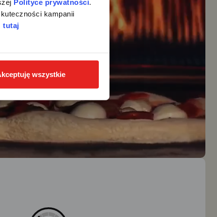
zej 
Polityce prywatności
. 
kuteczności kampanii 
 
tutaj
kceptuję wszystkie