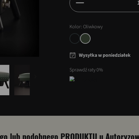
Kolor: Oliwkowy
Wysyłka w poniedziałek
Sprawdź raty 0%

tego lub podobnego PRODUKTU u Autoryzow