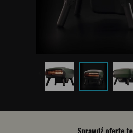

Sprawdź ofertę 