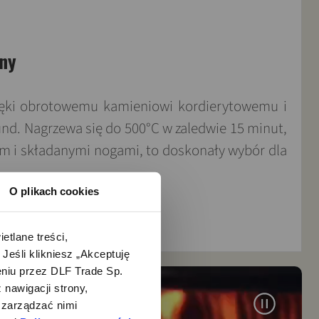
ony
Dzięki obrotowemu kamieniowi kordierytowemu i
und. Nagrzewa się do 500°C w zaledwie 15 minut,
m i składanymi nogami, to doskonały wybór dla
O plikach cookies
lane treści, 
śli klikniesz „Akceptuję 
iu przez DLF Trade Sp. 
nawigacji strony, 
zarządzać nimi 