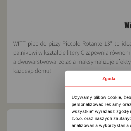
Wi
WITT piec do pizzy Piccolo Rotante 13" to id
palnikowi w kształcie litery C zapewnia równom
a dwuwarstwowa izolacja maksymalizuje efekty
każdego domu!
Zgoda
Używamy plików cookie, żeby
personalizować reklamy oraz
wszystkie” wyrażasz zgodę 
z.o.o. oraz naszych zaufanyc
analizowania wykorzystania 