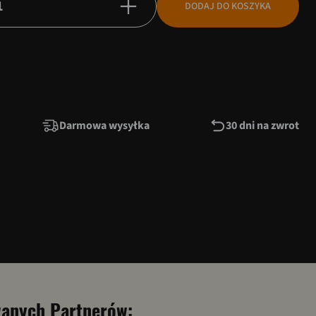
DODAJ DO KOSZYKA
Darmowa wysyłka
30 dni na zwrot
anych Partnerów: