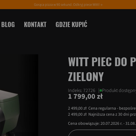
Gorąca pizza w 90 sekund. Odkryj piece Witt! →
BLOG
KONTAKT
GDZIE KUPIĆ
WITT PIEC DO 
ZIELONY
Indeks:
72726
|
Produkt dostępn
1 799,00 zł
2 499,00 zł
Cena regularna - bezpośre
2 499,00 zł
Najniższa cena z 30 dni pr
Cena obowiązuje: 20.07.2026 r. - 31.08.