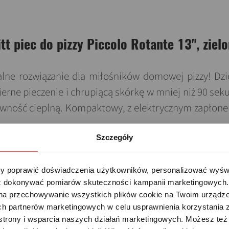
tt piec do pizzy Piccolo Rotante 13", ziel
ealne rozwiązanie dla miłośników domowej pizzy! 
ierne pieczenie i chrupiącą skórkę w mniej niż 90 sek
wność cieplną. Kompaktowy, z elektrycznym zapłone
Szczegóły
 poprawić doświadczenia użytkowników, personalizować wyświet
 dokonywać pomiarów skuteczności kampanii marketingowych. Je
na przechowywanie wszystkich plików cookie na Twoim urządzen
h partnerów marketingowych w celu usprawnienia korzystania z 
strony i wsparcia naszych działań marketingowych. Możesz też 