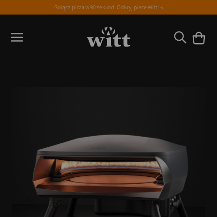
Gorąca pizza w 90 sekund. Odkryj piece Witt! →