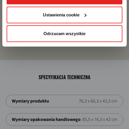
cookie”. Więcej informacji znajdziesz w naszej 
Polityce 
prywatności
. W związku z korzystaniem z cookies w 
celu personalizacji reklam i dokonywania pomiarów 
Ustawienia cookie
PIZZA GOTOWA W MNIEJ NIŻ 90 SEKUND
skuteczności kampanii marketingowych, dane mogą być 
Nigdy więcej głodu w oczekiwaniu na pizzę! ETNA
udostępniane Google LLC; więcej informacji można 
czeka, aż przygotujesz pizzę... Więc do dzieła, ok?
Odrzucam wszystkie
znaleźć 
tutaj
SPECYFIKACJA TECHNICZNA
Wymiary produktu
76,3 x 66,3 x 43,3 cm
Wymiary opakowania handlowego
85,5 x 76,3 x 42 cm