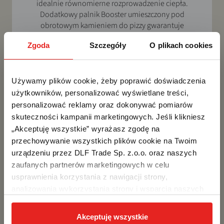
idealnie równomierne rozprowadzenie ciepła.
Dodatkowy palnik Booster umieszczony pod
obrotowym kamieniem do pizzy gwarantuje
stałą, równą temperaturę i nieustannie gorący
Zgoda
Szczegóły
O plikach cookies
kamień, umożliwiając ciągłe wypiekanie pizz.
Używamy plików cookie, żeby poprawić doświadczenia 
użytkowników, personalizować wyświetlane treści, 
personalizować reklamy oraz dokonywać pomiarów 
skuteczności kampanii marketingowych. Jeśli klikniesz 
„Akceptuję wszystkie” wyrażasz zgodę na 
przechowywanie wszystkich plików cookie na Twoim 
urządzeniu przez DLF Trade Sp. z.o.o. oraz naszych 
zaufanych partnerów marketingowych w celu 
usprawnienia korzystania z nawigacji strony, 
analizowania wykorzystania strony i wsparcia naszych 
działań marketingowych. Możesz też zarządzać nimi 
samodzielnie poprzez wybranie opcji „Ustawienia 
Akceptuję wszystkie