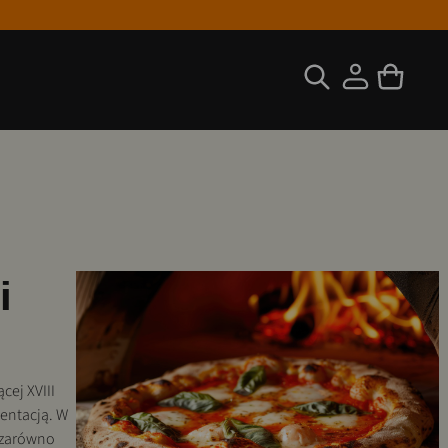
i
cej XVIII
mentacją. W
i zarówno