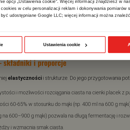
e opcji „Ustawienia cookie”. Więcej informacji znajdziesz w nas
cookies w celu personalizacji reklam i dokonywania pomiarów s
być udostępniane Google LLC; więcej informacji można znaleźć
ie
Ustawienia cookie
A
– składniki i proporcje
niej
elastyczności
i strukturze. Do jego przygotowania pot
tości i możliwości rozciągania ciasta na cienki placek z 
lości 60-65% w stosunku do mąki (np. 400 ml na 600 g mąki)
g na 600–900 g mąki) pozwala na długą fermentację i rozw
żdży i wzmacnia smak ciasta.