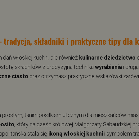
– tradycja, składniki i praktyczne tipy dla 
ch dań włoskiej kuchni, ale również
kulinarne dziedzictwo
o
rostotę składników z precyzyjną techniką
wyrabiania
i dług
czne ciasto
oraz otrzymasz praktyczne wskazówki zarówn
ła prostym, tanim posiłkiem ulicznym dla mieszkańców m
posito
, który na cześć królowej Małgorzaty Sabaudzkiej p
apolitańska stała się
ikoną włoskiej kuchni
i symbolem tra