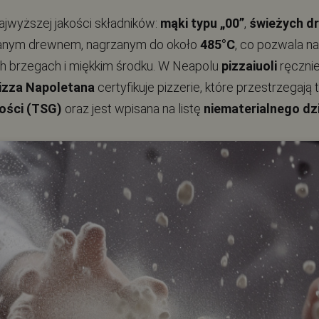
ajwyższej jakości składników:
mąki typu „00”
,
świeżych d
alanym drewnem, nagrzanym do około
485°C
, co pozwala n
h brzegach i miękkim środku. W Neapolu
pizzaiuoli
ręcznie
izza Napoletana
certyfikuje pizzerie, które przestrzegaj
ości (TSG)
oraz jest wpisana na listę
niematerialnego d