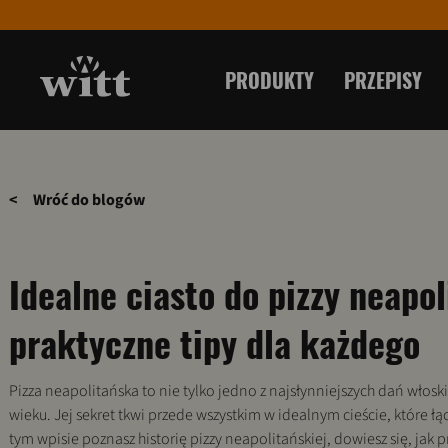
PRODUKTY
PRZEPISY
<
Wróć do blogów
Idealne ciasto do pizzy neapol
praktyczne tipy dla każdego
Pizza neapolitańska to nie tylko jedno z najsłynniejszych dań włoski
wieku. Jej sekret tkwi przede wszystkim w idealnym cieście, które ł
tym wpisie poznasz historię pizzy neapolitańskiej, dowiesz się, ja