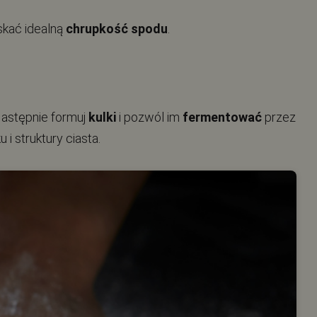
skać idealną
chrupkość spodu
.
Następnie formuj
kulki
i pozwól im
fermentować
przez
i struktury ciasta.