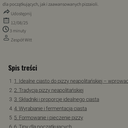
dla początkujących, jak i zaawansowanych pizzaioli.
Udostępnij
12/08/25
3 minuty
Zespół Witt
Spis treści
1. Idealne ciasto do pizzy neapolitańskiej – wprowa
2. Tradycja pizzy neapolitańskiej
3. Składniki i proporcje idealnego ciasta
4. Wyrabianie i fermentacja ciasta
5. Formowanie i pieczenie pizzy
6. Tipy dla początkujących