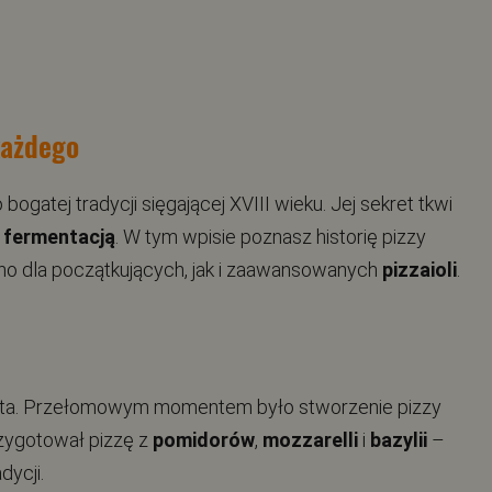
każdego
 bogatej tradycji sięgającej XVIII wieku. Jej sekret tkwi
ą
fermentacją
. W tym wpisie poznasz historię pizzy
o dla początkujących, jak i zaawansowanych
pizzaioli
.
iasta. Przełomowym momentem było stworzenie pizzy
rzygotował pizzę z
pomidorów
,
mozzarelli
i
bazylii
–
dycji.