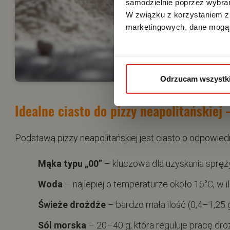
samodzielnie poprzez wybrani
W związku z korzystaniem z 
marketingowych, dane mogą 
Odrzucam wszystk
Idealne ciasto do pizzy neapolitańskiej 
Podstawą pizzy neapolitańskiej jest ciasto o odpowied
Mąka typu „00”
– kluczowa dla uzyskania sprężys
Woda
– najlepiej o temperaturze około 16°C, w i
Świeże drożdże
– bardzo mała ilość (0,4–1,25 
Sól morska
– 20–40 g, która reguluje pracę dro