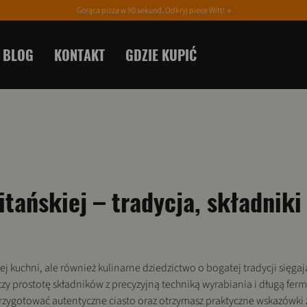
Gorąca pizza w 90 sekund. Odkryj piece Witt! →
BLOG
KONTAKT
GDZIE KUPIĆ
itańskiej – tradycja, składniki 
ej kuchni, ale również kulinarne dziedzictwo o bogatej tradycji sięgają
ączy prostotę składników z precyzyjną techniką wyrabiania i długą fer
k przygotować autentyczne ciasto oraz otrzymasz praktyczne wskazówk