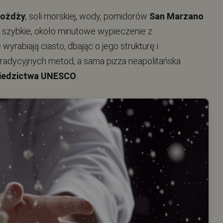
rożdży
, soli morskiej, wody, pomidorów
San Marzano
a szybkie, około minutowe wypieczenie z
 wyrabiają ciasto, dbając o jego strukturę i
ą tradycyjnych metod, a sama pizza neapolitańska
ziedzictwa UNESCO
.