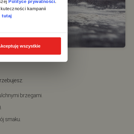
zej 
Polityce prywatności
. 
kuteczności kampanii 
 
tutaj
kceptuję wszystkie
rzebujesz:
pulchnymi brzegami.
.
ój smaku.